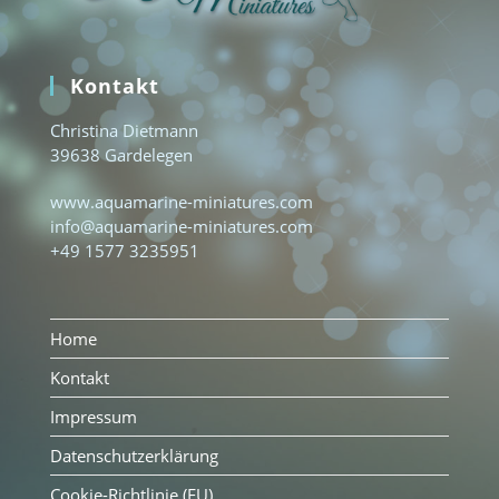
Kontakt
Christina Dietmann
39638 Gardelegen
www.aquamarine-miniatures.com
info@aquamarine-miniatures.com
+49 1577 3235951
Home
Kontakt
Impressum
Datenschutzerklärung
Cookie-Richtlinie (EU)