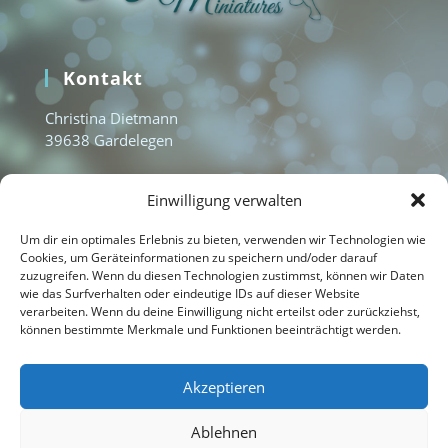
Kontakt
Christina Dietmann
39638 Gardelegen
www.aquamarine-miniatures.com
Einwilligung verwalten
info@aquamarine-miniatures.com
+49 1577 3235951
Um dir ein optimales Erlebnis zu bieten, verwenden wir Technologien wie
Cookies, um Geräteinformationen zu speichern und/oder darauf
zuzugreifen. Wenn du diesen Technologien zustimmst, können wir Daten
wie das Surfverhalten oder eindeutige IDs auf dieser Website
Home
verarbeiten. Wenn du deine Einwilligung nicht erteilst oder zurückziehst,
können bestimmte Merkmale und Funktionen beeinträchtigt werden.
Kontakt
Impressum
Akzeptieren
Datenschutzerklärung
Ablehnen
Cookie-Richtlinie (EU)