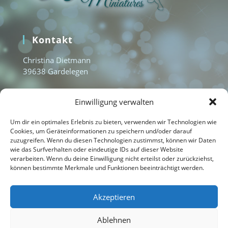
Kontakt
Christina Dietmann
39638 Gardelegen
www.aquamarine-miniatures.com
Einwilligung verwalten
info@aquamarine-miniatures.com
+49 1577 3235951
Um dir ein optimales Erlebnis zu bieten, verwenden wir Technologien wie
Cookies, um Geräteinformationen zu speichern und/oder darauf
zuzugreifen. Wenn du diesen Technologien zustimmst, können wir Daten
wie das Surfverhalten oder eindeutige IDs auf dieser Website
Home
verarbeiten. Wenn du deine Einwilligung nicht erteilst oder zurückziehst,
können bestimmte Merkmale und Funktionen beeinträchtigt werden.
Kontakt
Impressum
Akzeptieren
Datenschutzerklärung
Ablehnen
Cookie-Richtlinie (EU)