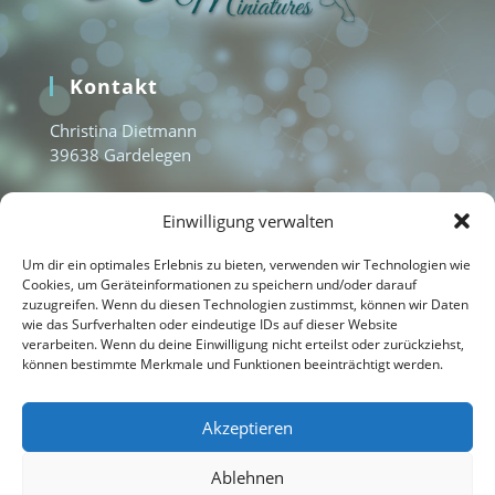
Kontakt
Christina Dietmann
39638 Gardelegen
www.aquamarine-miniatures.com
Einwilligung verwalten
info@aquamarine-miniatures.com
+49 1577 3235951
Um dir ein optimales Erlebnis zu bieten, verwenden wir Technologien wie
Cookies, um Geräteinformationen zu speichern und/oder darauf
zuzugreifen. Wenn du diesen Technologien zustimmst, können wir Daten
wie das Surfverhalten oder eindeutige IDs auf dieser Website
Home
verarbeiten. Wenn du deine Einwilligung nicht erteilst oder zurückziehst,
können bestimmte Merkmale und Funktionen beeinträchtigt werden.
Kontakt
Impressum
Akzeptieren
Datenschutzerklärung
Ablehnen
Cookie-Richtlinie (EU)