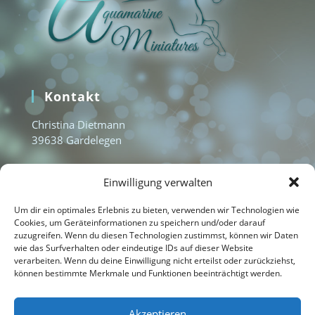
Kontakt
Christina Dietmann
39638 Gardelegen
www.aquamarine-miniatures.com
Einwilligung verwalten
info@aquamarine-miniatures.com
+49 1577 3235951
Um dir ein optimales Erlebnis zu bieten, verwenden wir Technologien wie
Cookies, um Geräteinformationen zu speichern und/oder darauf
zuzugreifen. Wenn du diesen Technologien zustimmst, können wir Daten
wie das Surfverhalten oder eindeutige IDs auf dieser Website
Home
verarbeiten. Wenn du deine Einwilligung nicht erteilst oder zurückziehst,
können bestimmte Merkmale und Funktionen beeinträchtigt werden.
Kontakt
Impressum
Akzeptieren