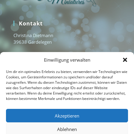
Kontakt
Christina Dietmann
39638 Gardelegen
www.aquamarine-miniatures.com
Einwilligung verwalten
info@aquamarine-miniatures.com
+49 1577 3235951
Um dir ein optimales Erlebnis zu bieten, verwenden wir Technologien wie
Cookies, um Geräteinformationen zu speichern und/oder darauf
zuzugreifen. Wenn du diesen Technologien zustimmst, können wir Daten
wie das Surfverhalten oder eindeutige IDs auf dieser Website
Home
verarbeiten. Wenn du deine Einwilligung nicht erteilst oder zurückziehst,
können bestimmte Merkmale und Funktionen beeinträchtigt werden.
Kontakt
Impressum
Akzeptieren
Datenschutzerklärung
Ablehnen
Cookie-Richtlinie (EU)