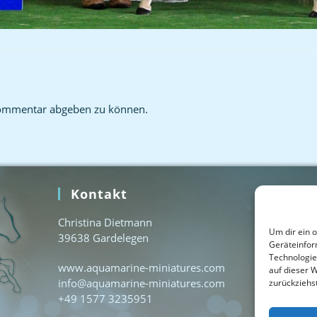
ommentar abgeben zu können.
Kontakt
Home
Christina Dietmann
Kontak
Um dir ein 
39638 Gardelegen
Geräteinfor
Impres
Technologie
www.aquamarine-miniatures.com
auf dieser W
Datens
info@aquamarine-miniatures.com
zurückziehs
+49 1577 3235951
Cookie-