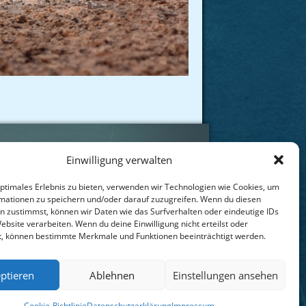
Einwilligung verwalten
t
optimales Erlebnis zu bieten, verwenden wir Technologien wie Cookies, um
mationen zu speichern und/oder darauf zuzugreifen. Wenn du diesen
sum
n zustimmst, können wir Daten wie das Surfverhalten oder eindeutige IDs
ebsite verarbeiten. Wenn du deine Einwilligung nicht erteilst oder
chutzerklärung
t, können bestimmte Merkmale und Funktionen beeinträchtigt werden.
Richtlinie (EU)
ptieren
Ablehnen
Einstellungen ansehen
Cookie-Richtlinie
Datenschutzerklärung
Impressum