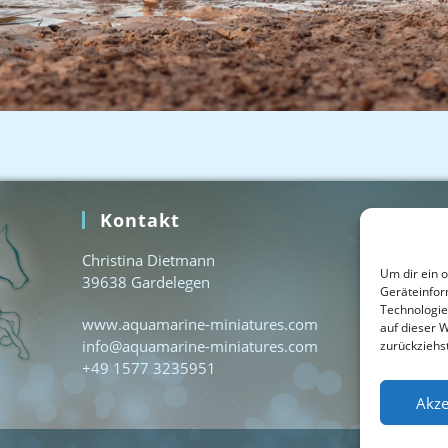
Kontakt
Home
Christina Dietmann
Kontak
Um dir ein 
39638 Gardelegen
Geräteinfor
Impres
Technologie
www.aquamarine-miniatures.com
auf dieser W
Datens
info@aquamarine-miniatures.com
zurückziehs
+49 1577 3235951
Cookie-
Akze