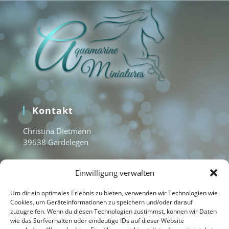
Kontakt
Christina Dietmann
39638 Gardelegen
www.aquamarine-miniatures.com
Einwilligung verwalten
info@aquamarine-miniatures.com
+49 1577 3235951
Um dir ein optimales Erlebnis zu bieten, verwenden wir Technologien wie
Cookies, um Geräteinformationen zu speichern und/oder darauf
zuzugreifen. Wenn du diesen Technologien zustimmst, können wir Daten
wie das Surfverhalten oder eindeutige IDs auf dieser Website
Home