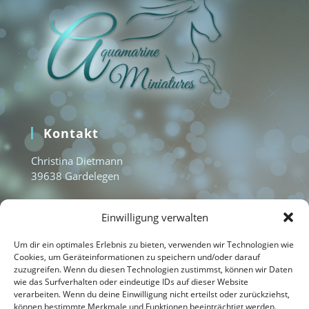
Kontakt
Christina Dietmann
39638 Gardelegen
www.aquamarine-miniatures.com
Einwilligung verwalten
info@aquamarine-miniatures.com
+49 1577 3235951
Um dir ein optimales Erlebnis zu bieten, verwenden wir Technologien wie
Cookies, um Geräteinformationen zu speichern und/oder darauf
zuzugreifen. Wenn du diesen Technologien zustimmst, können wir Daten
wie das Surfverhalten oder eindeutige IDs auf dieser Website
Home
verarbeiten. Wenn du deine Einwilligung nicht erteilst oder zurückziehst,
können bestimmte Merkmale und Funktionen beeinträchtigt werden.