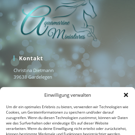
Kontakt
Christina Dietmann
39638 Gardelegen
www.aquamarine-miniatures.com
Einwilligung verwalten
info@aquamarine-miniatures.com
+49 1577 3235951
Um dir ein optimales Erlebnis zu bieten, verwenden wir Technologien wie
Cookies, um Geräteinformationen zu speichern und/oder darauf
zuzugreifen. Wenn du diesen Technologien zustimmst, können wir Daten
wie das Surfverhalten oder eindeutige IDs auf dieser Website
Home
verarbeiten. Wenn du deine Einwilligung nicht erteilst oder zurückziehst,
können bestimmte Merkmale und Funktionen beeinträchtigt werden.